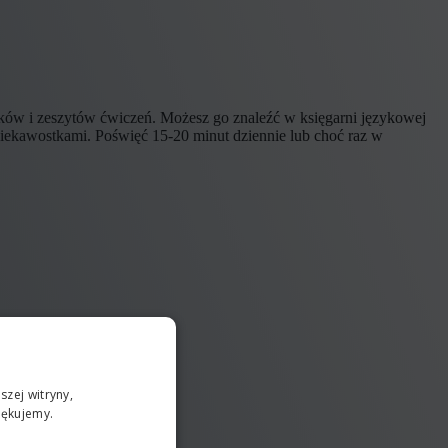
ników i zeszytów ćwiczeń. Możesz go znaleźć w księgarni językowej
iekawostkami. Poświęć 15-20 minut dziennie lub choć raz w
zej witryny,
iękujemy.