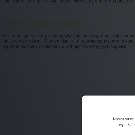
Cię inspiruje i czerp z wakacji nową energię, by wrócić do pracy cz
1. Wykorzystaj planer językowy
Jeśli tradycyjne metody nauki języka Cię nudzą, spróbuj czegoś now
lub stworzyć własny. Gotowe planery oferują starannie pogrupowane
tygodniu na naukę z planerem, a wzbogacisz swój język angielski.
Nasza stron
wyrażasz