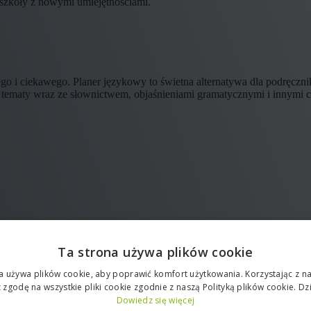
y szkoły z nowymi umiejętnościami.
ego i ciekawego. Planer językowy to świetna alternatywa dla podręcz
 tematy wraz ze słownictwem, objaśnieniami gramatycznymi i innymi c
Ta strona używa plików cookie
a używa plików cookie, aby poprawić komfort użytkowania. Korzystając z nas
 zgodę na wszystkie pliki cookie zgodnie z naszą Polityką plików cookie. Dz
Dowiedz się więcej