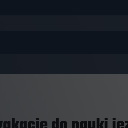
akacje do nauki ję