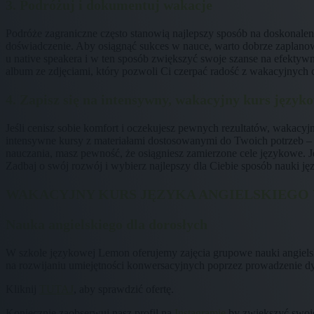
3.
Podróżuj i dokumentuj wakacje
Podróże zagraniczne często stanowią najlepszy sposób na doskonalen
doświadczenie. Aby osiągnąć sukces w nauce, warto dobrze zaplan
u native speakera i w ten sposób zwiększyć swoje szanse na efekt
album ze zdjęciami, który pozwoli Ci czerpać radość z wakacyjnych c
4. Zapisz się na intensywny, wakacyjny kurs język
Jeśli cenisz sobie komfort i oczekujesz pewnych rezultatów, waka
intensywne kursy z materiałami dostosowanymi do Twoich potrzeb –
nauczania, masz pewność, że osiągniesz zamierzone cele językowe. J
Zadbaj o swój rozwój i wybierz najlepszy dla Ciebie sposób nauki ję
WAKACYJNY KURS JĘZYKA ANGIELSKIEGO
Nauka angielskiego dla dorosłych
W szkole językowej Lemon oferujemy zajęcia grupowe nauki angielski
na rozwijaniu umiejętności konwersacyjnych poprzez prowadzenie dy
Kliknij
TUTAJ
, aby sprawdzić ofertę.
Koniecznie zaobserwuj nasz profil na
Instagramie
by zwiększyć swoje