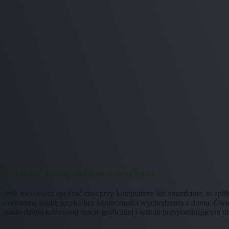
2. Wykorzystaj aplikacje językowe
Jeśli uwielbiasz spędzać czas przy komputerze lub smartfonie, to apl
codzienną naukę języka bez konieczności wychodzenia z domu. Ćwicz
nauki dzięki kolorowej szacie graficznej i testom przypominającym ul