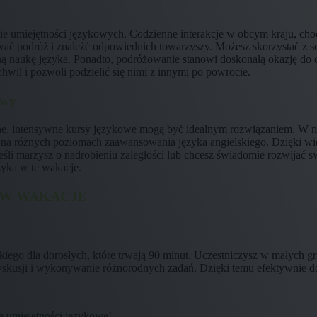
ie umiejętności językowych. Codzienne interakcje w obcym kraju, choć
ować podróż i znaleźć odpowiednich towarzyszy. Możesz skorzystać 
ywną naukę języka. Ponadto, podróżowanie stanowi doskonałą okazję 
hwil i pozwoli podzielić się nimi z innymi po powrocie.
owy
cyjne, intensywne kursy językowe mogą być idealnym rozwiązaniem. W
 na różnych poziomach zaawansowania języka angielskiego. Dzięki wi
eśli marzysz o nadrobieniu zaległości lub chcesz świadomie rozwijać 
zyka w te wakacje.
 W WAKACJE
ego dla dorosłych, które trwają 90 minut. Uczestniczysz w małych gr
skusji i wykonywanie różnorodnych zadań. Dzięki temu efektywnie do
 umiejętności językowe!