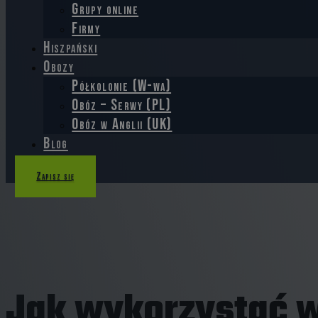
Grupy online
Firmy
Hiszpański
Obozy
Półkolonie (W-wa)
Obóz – Serwy (PL)
Obóz w Anglii (UK)
Blog
Kontakt
Zapisz się
Jak wykorzystać w