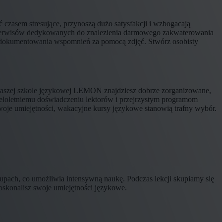
 czasem stresujące, przynoszą dużo satysfakcji i wzbogacają
z serwisów dedykowanych do znalezienia darmowego zakwaterowania
do dokumentowania wspomnień za pomocą zdjęć. Stwórz osobisty
 naszej szkole językowej LEMON znajdziesz dobrze zorganizowane,
eloletniemu doświadczeniu lektorów i przejrzystym programom
swoje umiejętności, wakacyjne kursy językowe stanowią trafny wybór.
upach, co umożliwia intensywną naukę. Podczas lekcji skupiamy się
skonalisz swoje umiejętności językowe.