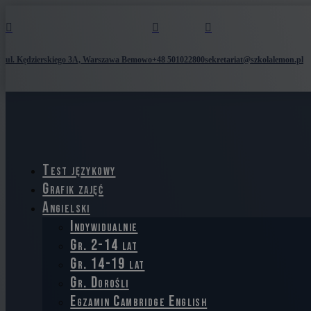



ul. Kędzierskiego 3A, Warszawa Bemowo
+48 501022800
sekretariat@szkolalemon.pl
Test językowy
Grafik zajęć
Angielski
Indywidualnie
Gr. 2-14 lat
Gr. 14-19 lat
Gr. Dorośli
Egzamin Cambridge English