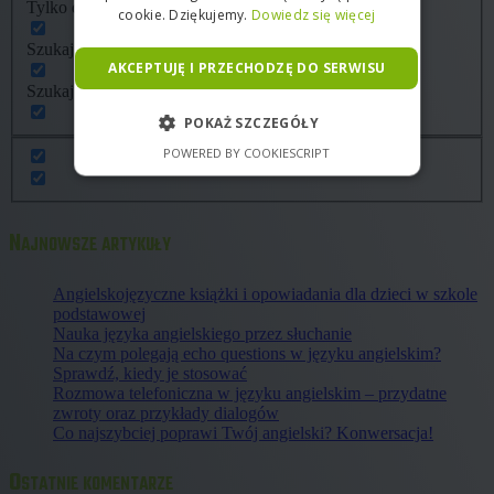
Tylko dokładne dopasowania
cookie. Dziękujemy.
Dowiedz się więcej
Szukaj w tytule
AKCEPTUJĘ I PRZECHODZĘ DO SERWISU
Szukaj w treści
POKAŻ SZCZEGÓŁY
POWERED BY COOKIESCRIPT
Najnowsze artykuły
Angielskojęzyczne książki i opowiadania dla dzieci w szkole
podstawowej
Nauka języka angielskiego przez słuchanie
Na czym polegają echo questions w języku angielskim?
Sprawdź, kiedy je stosować
Rozmowa telefoniczna w języku angielskim – przydatne
zwroty oraz przykłady dialogów
Co najszybciej poprawi Twój angielski? Konwersacja!
Ostatnie komentarze