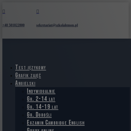


+48 501022800
sekretariat@szkolalemon.pl
Test językowy
Grafik zajęć
Angielski
Indywidualnie
Gr. 2-14 lat
Gr. 14-19 lat
Gr. Dorośli
Egzamin Cambridge English
Grupy online