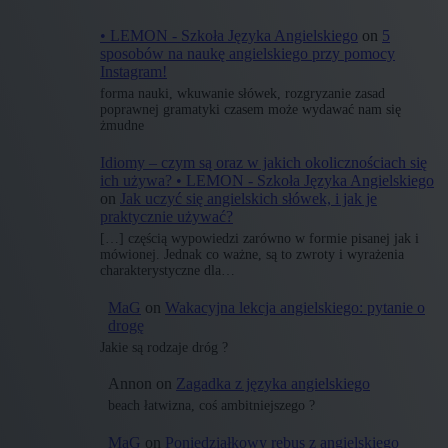
• LEMON - Szkoła Języka Angielskiego
on
5
sposobów na naukę angielskiego przy pomocy
Instagram!
forma nauki, wkuwanie słówek, rozgryzanie zasad
poprawnej gramatyki czasem może wydawać nam się
żmudne
Idiomy – czym są oraz w jakich okolicznościach się
ich używa? • LEMON - Szkoła Języka Angielskiego
on
Jak uczyć się angielskich słówek, i jak je
praktycznie używać?
[…] częścią wypowiedzi zarówno w formie pisanej jak i
mówionej. Jednak co ważne, są to zwroty i wyrażenia
charakterystyczne dla…
MaG
on
Wakacyjna lekcja angielskiego: pytanie o
drogę
Jakie są rodzaje dróg ?
Annon
on
Zagadka z języka angielskiego
beach łatwizna, coś ambitniejszego ?
MaG
on
Poniedziałkowy rebus z angielskiego