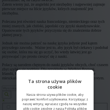
Zatem wiemy już, że angielski jest niezbędny i najpewniej zajmuje
pierwsze miejsce na liście języków, których znajomość jest
niezbędna.
Polecana jest również nauka francuskiego, niemieckiego oraz tych
mniej znanych, jak chiński, japoński czy języki skandynawskie.
Opanowanie tych języków przyczynia się do znalezienia dobrze
płatnej pracy.
Jednak nie można patrzeć na naukę języka jedynie pod kątem
przyszłego zawodu. Ważne jest to, aby język był ciekawy i podobał
się osobie, która ma się go uczyć, bo wtedy łatwiej jest go
przyswajać i po prostu cieszyć się z nauki.
Polacy są narodem chętnym do nauki języków obcych, choć czasem
zbyt szybko się poddają. Dla przykładu w Wielkiej Brytanii,
Irlandii, Hiszpanii, Portugalii, czy Włoszech aż dwie trzecie
mieszkańców posługuje się tylko i wyłącznie językiem ojczystym.
Ta strona używa plików
cookie
Nasza strona używa plików cookie, aby
poprawić komfort użytkowania. Korzystając z
naszej witryny, wyrażasz zgodę na wszystkie
pliki cookie zgodnie z naszą Polityką plików