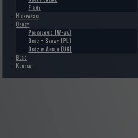
Firmy
Hiszpański
Obozy
Półkolonie (W-wa)
Obóz – Serwy (PL)
Obóz w Anglii (UK)
Blog
Kontakt