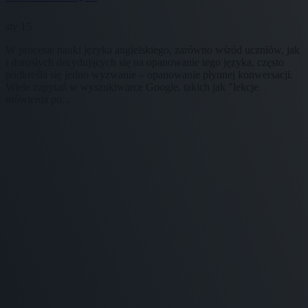
sty 15
W procesie nauki języka angielskiego, zarówno wśród uczniów, jak
i dorosłych decydujących się na opanowanie tego języka, często
podkreśla się jedno wyzwanie – opanowanie płynnej konwersacji.
Wiele zapytań w wyszukiwarce Google, takich jak "lekcje
mówienia po...