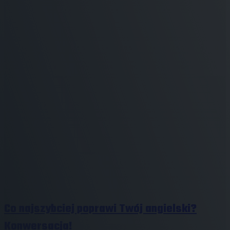
Co najszybciej poprawi Twój angielski?
Konwersacja!