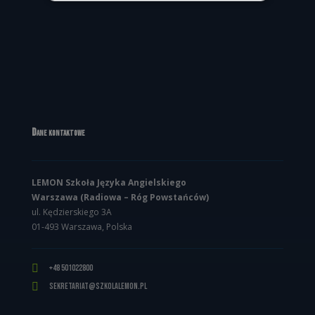
Dane kontaktowe
LEMON Szkoła Języka Angielskiego
Warszawa (Radiowa – Róg Powstańców)
ul. Kędzierskiego 3A
01-493 Warszawa, Polska

+48 501022800

sekretariat@szkolalemon.pl