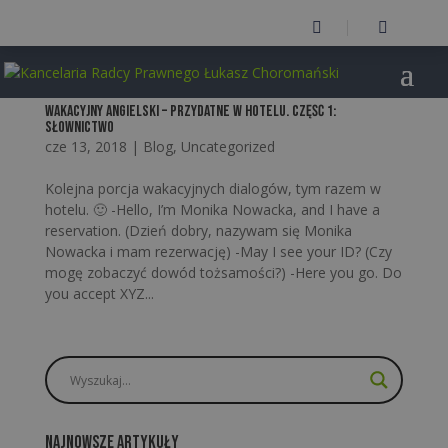


Wakacyjny Angielski – przydatne w Hotelu. Część 1:
słownictwo
cze 13, 2018
|
Blog
,
Uncategorized
Kolejna porcja wakacyjnych dialogów, tym razem w
hotelu. 🙂 -Hello, I’m Monika Nowacka, and I have a
reservation. (Dzień dobry, nazywam się Monika
Nowacka i mam rezerwację) -May I see your ID? (Czy
mogę zobaczyć dowód tożsamości?) -Here you go. Do
you accept XYZ...
Najnowsze artykuły