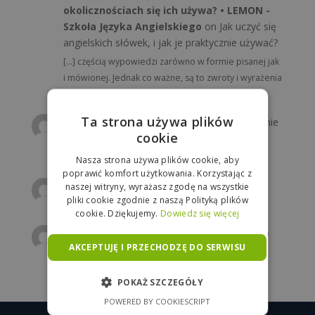
okolicznościach się ich używa? • LEMON -
Szkoła Języka Angielskiego
on
Jak uczyć się
angielskich słówek, i jak je praktycznie używać?
[…] częścią wypowiedzi zarówno w formie pisanej jak
i mówionej. Jednak co ważne, są to zwroty i wyrażenia
charakterystyczne dla…
Ta strona używa plików
MaG
on
Wakacyjna lekcja angielskiego: pytanie
cookie
o drogę
Jakie są rodzaje dróg ?
Nasza strona używa plików cookie, aby
poprawić komfort użytkowania. Korzystając z
Annon
on
Zagadka z języka angielskiego
naszej witryny, wyrażasz zgodę na wszystkie
pliki cookie zgodnie z naszą Polityką plików
beach łatwizna, coś ambitniejszego ?
cookie. Dziękujemy.
Dowiedz się więcej
MaG
on
Poniedziałkowy rebus z angielskiego
AKCEPTUJĘ I PRZECHODZĘ DO SERWISU
TRAmwaVEL = travel :D
POKAŻ SZCZEGÓŁY
POWERED BY COOKIESCRIPT