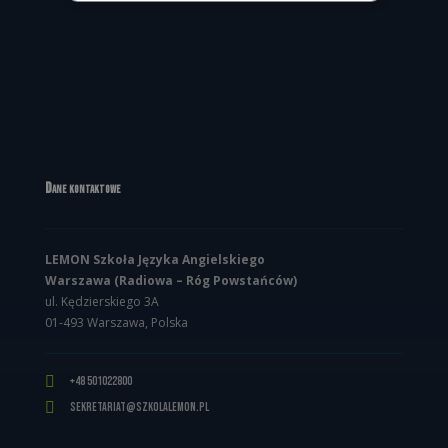
Dane kontaktowe
LEMON Szkoła Języka Angielskiego
Warszawa (Radiowa – Róg Powstańców)
ul. Kędzierskiego 3A
01-493 Warszawa, Polska

+48 501022800

sekretariat@szkolalemon.pl