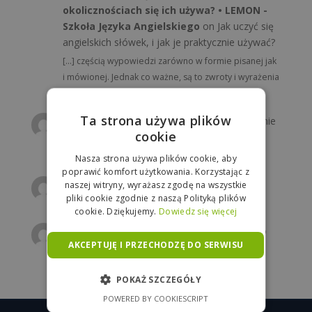
okolicznościach się ich używa? • LEMON -
Szkoła Języka Angielskiego
on
Jak uczyć się
angielskich słówek, i jak je praktycznie używać?
[…] częścią wypowiedzi zarówno w formie pisanej jak
i mówionej. Jednak co ważne, są to zwroty i wyrażenia
charakterystyczne dla…
Ta strona używa plików
MaG
on
Wakacyjna lekcja angielskiego: pytanie
cookie
o drogę
Jakie są rodzaje dróg ?
Nasza strona używa plików cookie, aby
poprawić komfort użytkowania. Korzystając z
Annon
on
Zagadka z języka angielskiego
naszej witryny, wyrażasz zgodę na wszystkie
pliki cookie zgodnie z naszą Polityką plików
beach łatwizna, coś ambitniejszego ?
cookie. Dziękujemy.
Dowiedz się więcej
MaG
on
Poniedziałkowy rebus z angielskiego
AKCEPTUJĘ I PRZECHODZĘ DO SERWISU
TRAmwaVEL = travel :D
POKAŻ SZCZEGÓŁY
POWERED BY COOKIESCRIPT