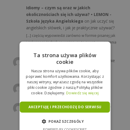
Idiomy – czym są oraz w jakich
okolicznościach się ich używa? • LEMON -
Szkoła Języka Angielskiego
on
Jak uczyć się
angielskich słówek, i jak je praktycznie używać?
[…] częścią wypowiedzi zarówno w formie pisanej jak
i mówionej. Jednak co ważne, są to zwroty i wyrażenia
charakterystyczne dla…
Ta strona używa plików
MaG
on
Wakacyjna lekcja angielskiego: pytanie
cookie
o drogę
Nasza strona używa plików cookie, aby
Jakie są rodzaje dróg ?
poprawić komfort użytkowania. Korzystając z
naszej witryny, wyrażasz zgodę na wszystkie
Annon
on
Zagadka z języka angielskiego
pliki cookie zgodnie z naszą Polityką plików
cookie. Dziękujemy.
Dowiedz się więcej
beach łatwizna, coś ambitniejszego ?
MaG
on
Poniedziałkowy rebus z angielskiego
AKCEPTUJĘ I PRZECHODZĘ DO SERWISU
TRAmwaVEL = travel :D
POKAŻ SZCZEGÓŁY
POWERED BY COOKIESCRIPT