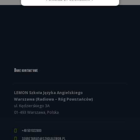
Dane kontaktowe
LEMON Szkoła Języka Angielskiego
Warszawa (Radiowa – Róg Powstańców)
ul. Kędzierskiego 3A
01-493 Warszawa, Polska

+48 501022800

sekretariat@szkolalemon.pl