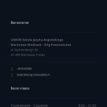
Dane kontaktowe
LEMON Szkoła Języka Angielskiego
Warszawa (Radiowa – Róg Powstańców)
ul. Kędzierskiego 3A
01-493 Warszawa, Polska

+48 501022800

sekretariat@szkolalemon.pl
Godziny otwarcia
Poniedziałek - Czwartek
8:00 - 21:00