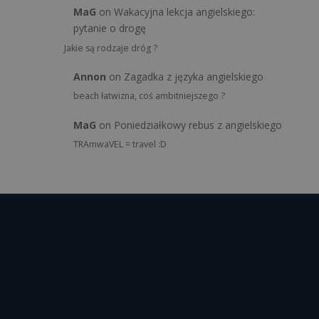
MaG
on
Wakacyjna lekcja angielskiego:
pytanie o drogę
Jakie są rodzaje dróg ?
Annon
on
Zagadka z języka angielskiego
beach łatwizna, coś ambitniejszego ?
MaG
on
Poniedziałkowy rebus z angielskiego
TRAmwaVEL = travel :D