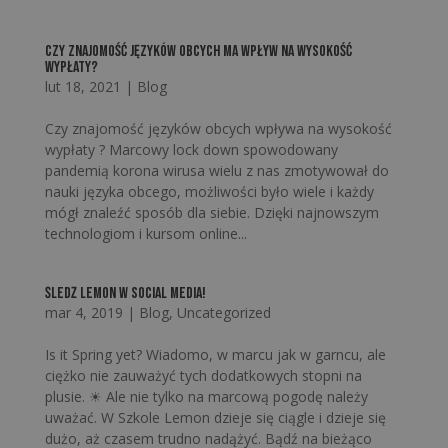
Czy znajomość języków obcych ma wpływ na wysokość
wypłaty?
lut 18, 2021
|
Blog
Czy znajomość języków obcych wpływa na wysokość
wypłaty ? Marcowy lock down spowodowany
pandemią korona wirusa wielu z nas zmotywował do
nauki języka obcego, możliwości było wiele i każdy
mógł znaleźć sposób dla siebie. Dzięki najnowszym
technologiom i kursom online...
Śledź LEMON w social media!
mar 4, 2019
|
Blog
,
Uncategorized
Is it Spring yet? Wiadomo, w marcu jak w garncu, ale
ciężko nie zauważyć tych dodatkowych stopni na
plusie. ☀ Ale nie tylko na marcową pogodę należy
uważać. W Szkole Lemon dzieje się ciągle i dzieje się
dużo, aż czasem trudno nadążyć. Bądź na bieżąco